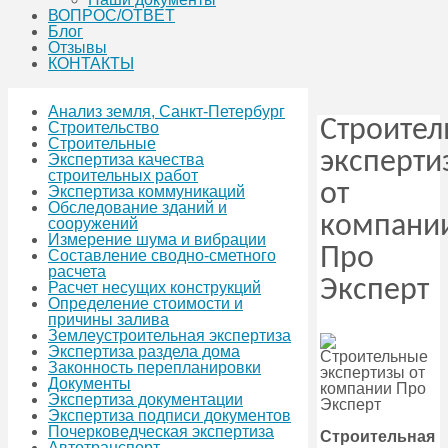
ВОПРОС/ОТВЕТ
Блог
Отзывы
КОНТАКТЫ
Анализ земля, Санкт-Петербург
Строите
Строительство
Строительные
эксперти
Экспертиза качества
строительных работ
от
Экспертиза коммуникаций
Обследование зданий и
компани
сооружений
Измерение шума и вибрации
Про
Составление сводно-сметного
расчета
Эксперт
Расчет несущих конструкций
Определение стоимости и
причины залива
Землеустроительная экспертиза
Экспертиза раздела дома
Законность перепланировки
Документы
Экспертиза документации
Экспертиза подписи документов
Почерковедческая экспертиза
Строительная
Автотранспорт