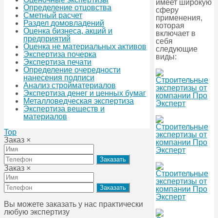
имеет широкую
Определение отцовства
сферу
Сметный расчет
применения,
Раздел домовладений
которая
Оценка бизнеса, акций и
включает в
предприятий
себя
Оценка не материальных активов
следующие
Экспертиза почерка
виды:
Экспертиза печати
Определение очередности
нанесения подписи
Анализ стройматериалов
Экспертиза денег и ценных бумаг
Металловедческая экспертиза
Экспертиза веществ и
материалов
Top
Заказ
×
Заказ
×
Вы можете заказать у нас практически
любую экспертизу