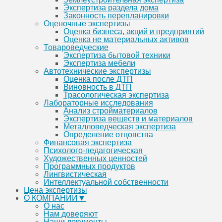
Экспертиза раздела дома
Законность перепланировки
Оценочные экспертизы
Оценка бизнеса, акций и предприятий
Оценка не материальных активов
Товароведческие
Экспертиза бытовой техники
Экспертиза мебели
Автотехнические экспертизы
Оценка после ДТП
Виновность в ДТП
Трасологическая экспертиза
Лабораторные исследования
Анализ стройматериалов
Экспертиза веществ и материалов
Металловедческая экспертиза
Определение отцовства
Финансовая экспертиза
Психолого-педагогическая
Художественных ценностей
Программных продуктов
Лингвистическая
Интеллектуальной собственности
Цена экспертизы
О КОМПАНИИ▼
О нас
Нам доверяют
Наши документы