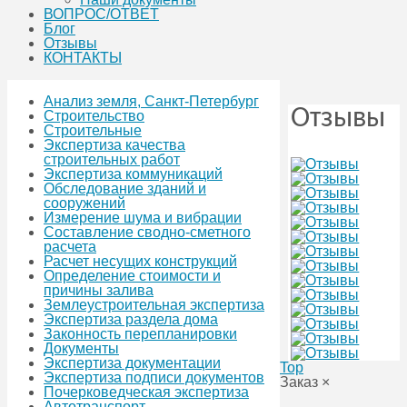
ВОПРОС/ОТВЕТ
Блог
Отзывы
КОНТАКТЫ
Анализ земля, Санкт-Петербург
Отзывы
Строительство
Строительные
Экспертиза качества
строительных работ
Экспертиза коммуникаций
Обследование зданий и
сооружений
Измерение шума и вибрации
Составление сводно-сметного
расчета
Расчет несущих конструкций
Определение стоимости и
причины залива
Землеустроительная экспертиза
Экспертиза раздела дома
Законность перепланировки
Документы
Экспертиза документации
Top
Экспертиза подписи документов
Заказ
×
Почерковедческая экспертиза
Автотранспорт