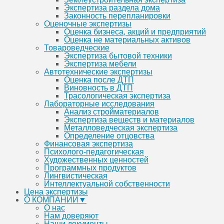
Экспертиза раздела дома
Законность перепланировки
Оценочные экспертизы
Оценка бизнеса, акций и предприятий
Оценка не материальных активов
Товароведческие
Экспертиза бытовой техники
Экспертиза мебели
Автотехнические экспертизы
Оценка после ДТП
Виновность в ДТП
Трасологическая экспертиза
Лабораторные исследования
Анализ стройматериалов
Экспертиза веществ и материалов
Металловедческая экспертиза
Определение отцовства
Финансовая экспертиза
Психолого-педагогическая
Художественных ценностей
Программных продуктов
Лингвистическая
Интеллектуальной собственности
Цена экспертизы
О КОМПАНИИ▼
О нас
Нам доверяют
Наши документы