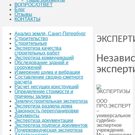
ВОПРОС/ОТВЕТ
Блог
Отзывы
КОНТАКТЫ
Анализ земля, Санкт-Петербург
ЭКСПЕРТ
Строительство
Строительные
Экспертиза качества
строительных работ
Незави
Экспертиза коммуникаций
Обследование зданий и
эксперт
сооружений
Измерение шума и вибрации
Составление сводно-сметного
расчета
Расчет несущих конструкций
Определение стоимости и
причины залива
ООО
Землеустроительная экспертиза
ПРО.ЭКСПЕРТ
Экспертиза раздела дома
–
Законность перепланировки
универсальное
Документы
судебно-
Экспертиза документации
экспертное
Экспертиза подписи документов
учреждение.
Почерковедческая экспертиза
Мы проводим
Автотранспорт