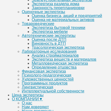
Экспертиза раздела дома
Законность перепланировки
Оценочные экспертизы
Оценка бизнеса, акций и предприятий
Оценка не материальных активов
Товароведческие
Экспертиза бытовой техники
Экспертиза мебели
Автотехнические экспертизы
Оценка после ДТП
Виновность в ДТП
Трасологическая экспертиза
Лабораторные исследования
Анализ стройматериалов
Экспертиза веществ и материалов
Металловедческая экспертиза
Определение отцовства
Финансовая экспертиза
Психолого-педагогическая
Художественных ценностей
Программных продуктов
Лингвистическая
Интеллектуальной собственности
Цена экспертизы
О КОМПАНИИ▼
О нас
Нам доверяют
Наши документы