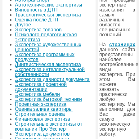
экспертные
Автотехнические экспертизы
изыскания в
Виновность в ДТП
самых
Трасологическая экспертиза
различных
Оценка после ДТП
областях
Другое
специальных
Экспертиза товаров
познаний.
Психолого-педагогическая
экспертиза
На
страницах
Экспертиза художественных
данного сайта
ценностей
представлены
Экспертиза программных
наиболее
продуктов
востребованные
Лингвистическая экспертиза
виды
Экспертиза интеллектуальной
экспертиз. При
собственности
этом Вы
Экспертиза давности документа
можете
Экспертиза проектной
заказать
документации
практически
Экспертиза мебели
любую
Экспертиза бытовой техники
экспертизу. Мы
Проектная экспертиза
выполним для
Оценка залива квартиры
Вас даже
Строительная оценка
самую
Финансовая экспертиза
экзотическую
Строительные экспертизы от
экспертную
компании Про Эксперт
работу.
Экспертиза документов
Оценочные экспертизы