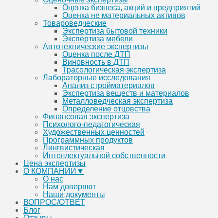
Оценка бизнеса, акций и предприятий
Оценка не материальных активов
Товароведческие
Экспертиза бытовой техники
Экспертиза мебели
Автотехнические экспертизы
Оценка после ДТП
Виновность в ДТП
Трасологическая экспертиза
Лабораторные исследования
Анализ стройматериалов
Экспертиза веществ и материалов
Металловедческая экспертиза
Определение отцовства
Финансовая экспертиза
Психолого-педагогическая
Художественных ценностей
Программных продуктов
Лингвистическая
Интеллектуальной собственности
Цена экспертизы
О КОМПАНИИ▼
О нас
Нам доверяют
Наши документы
ВОПРОС/ОТВЕТ
Блог
Отзывы