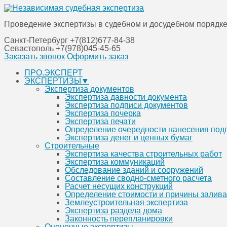
Проведение экспертизы в судебном и досудебном порядке
Санкт-Петербург
+7(812)677-84-38
Севастополь
+7(978)045-45-65
Заказать звонок
Оформить заказ
Перейти
ПРО.ЭКСПЕРТ
к
ЭКСПЕРТИЗЫ▼
содержанию
Экспертиза документов
Экспертиза давности документа
Экспертиза подписи документов
Экспертиза почерка
Экспертиза печати
Определение очередности нанесения под
Экспертиза денег и ценных бумаг
Строительные
Экспертиза качества строительных работ
Экспертиза коммуникаций
Обследование зданий и сооружений
Составление сводно-сметного расчета
Расчет несущих конструкций
Определение стоимости и причины залива
Землеустроительная экспертиза
Экспертиза раздела дома
Законность перепланировки
Оценочные экспертизы