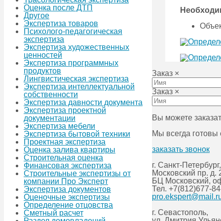
Оценка после ДТП
Необходи
Другое
Экспертиза товаров
Объек
Психолого-педагогическая
экспертиза
Экспертиза художественных
ценностей
Экспертиза программных
продуктов
Заказ
×
Лингвистическая экспертиза
Экспертиза интеллектуальной
Заказ
×
собственности
Экспертиза давности документа
Экспертиза проектной
Вы можете заказат
документации
Экспертиза мебели
Мы всегда готовы
Экспертиза бытовой техники
Проектная экспертиза
заказать звонок
Оценка залива квартиры
Строительная оценка
г. Санкт-Петербург,
Финансовая экспертиза
Московский пр. д. 
Строительные экспертизы от
БЦ Московский, о
компании Про Эксперт
Тел.
+7(812)677-84
Экспертиза документов
pro.ekspert@mail.r
Оценочные экспертизы
Определение отцовства
г. Севастополь,
Сметный расчет
ул. Дмитрия Улья
Раздел домовладений