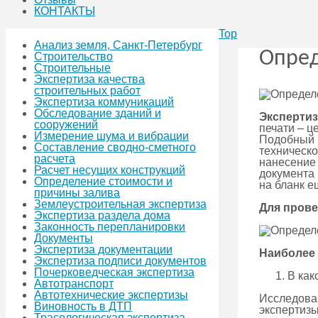
КОНТАКТЫ
Top
Анализ земля, Санкт-Петербург
Опред
Строительство
Строительные
Экспертиза качества
строительных работ
Экспертиза коммуникаций
Обследование зданий и
Экспертиз
сооружений
печати – ц
Измерение шума и вибрации
Подобный в
Составление сводно-сметного
техническо
расчета
нанесение 
Расчет несущих конструкций
документа 
Определение стоимости и
на бланк е
причины залива
Землеустроительная экспертиза
Для прове
Экспертиза раздела дома
Законность перепланировки
Документы
Экспертиза документации
Наиболее
Экспертиза подписи документов
Почерковедческая экспертиза
В как
Автотранспорт
Автотехнические экспертизы
Исследова
Виновность в ДТП
экспертизы
Трасологическая экспертиза