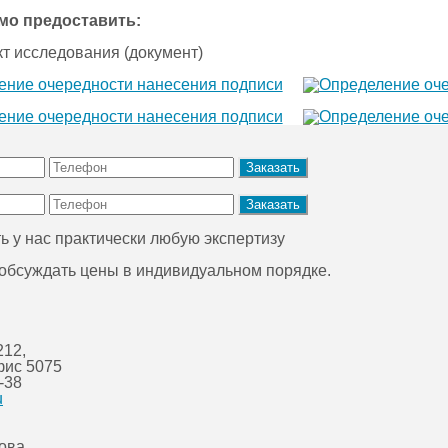
мо предоставить:
т исследования (документ)
ь у нас практически любую экспертизу
 обсуждать цены в индивидуальном порядке.
212,
фис 5075
-38
u
нова