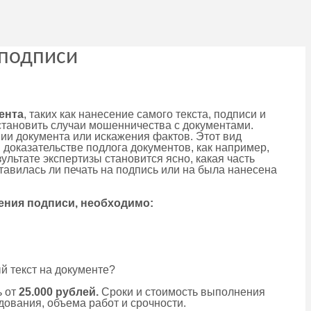
 подписи
ента
, таких как нанесение самого текста, подписи и
установить случаи мошенничества с документами.
ии документа или искажения фактов. Этот вид
доказательстве подлога документов, как например,
ультате экспертизы становится ясно, какая часть
тавилась ли печать на подпись или на была нанесена
ения подписи, необходимо:
й текст на документе?
ь от
25.000 рублей.
Сроки и стоимость выполнения
дования, объема работ и срочности.