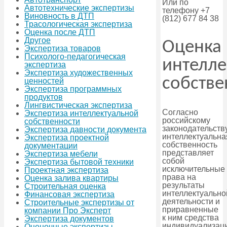
Или по
Автотехнические экспертизы
телефону +7
Виновность в ДТП
(812) 677 84 38
Трасологическая экспертиза
Оценка после ДТП
Другое
Оценка
Экспертиза товаров
Психолого-педагогическая
интелле
экспертиза
Экспертиза художественных
собстве
ценностей
Экспертиза программных
продуктов
Лингвистическая экспертиза
Согласно
Экспертиза интеллектуальной
российскому
собственности
законодательств
Экспертиза давности документа
интеллектуальна
Экспертиза проектной
собственность
документации
представляет
Экспертиза мебели
собой
Экспертиза бытовой техники
исключительные
Проектная экспертиза
права на
Оценка залива квартиры
результаты
Строительная оценка
интеллектуально
Финансовая экспертиза
деятельности и
Строительные экспертизы от
приравненные
компании Про Эксперт
к ним средства
Экспертиза документов
индивидуализац
Оценочные экспертизы