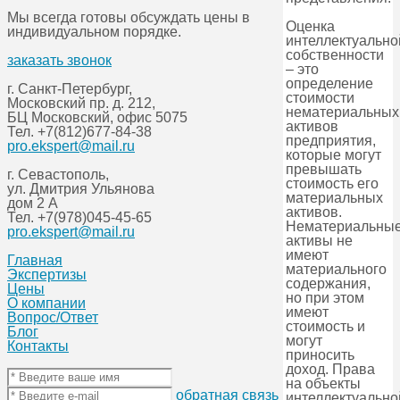
Мы всегда готовы обсуждать цены в
Оценка
индивидуальном порядке.
интеллектуально
собственности
заказать звонок
– это
определение
г. Санкт-Петербург,
стоимости
Московский пр. д. 212,
нематериальных
БЦ Московский, офис 5075
активов
Тел.
+7(812)677-84-38
предприятия,
pro.ekspert@mail.ru
которые могут
превышать
г. Севастополь,
стоимость его
ул. Дмитрия Ульянова
материальных
дом 2 А
активов.
Тел.
+7(978)045-45-65
Нематериальны
pro.ekspert@mail.ru
активы не
имеют
Главная
материального
Экспертизы
содержания,
Цены
но при этом
О компании
имеют
Вопрос/Ответ
стоимость и
Блог
могут
Контакты
приносить
доход. Права
на объекты
обратная связь
интеллектуально