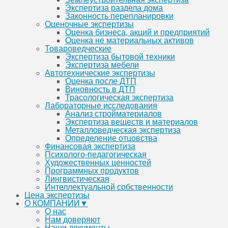
Экспертиза раздела дома
Законность перепланировки
Оценочные экспертизы
Оценка бизнеса, акций и предприятий
Оценка не материальных активов
Товароведческие
Экспертиза бытовой техники
Экспертиза мебели
Автотехнические экспертизы
Оценка после ДТП
Виновность в ДТП
Трасологическая экспертиза
Лабораторные исследования
Анализ стройматериалов
Экспертиза веществ и материалов
Металловедческая экспертиза
Определение отцовства
Финансовая экспертиза
Психолого-педагогическая
Художественных ценностей
Программных продуктов
Лингвистическая
Интеллектуальной собственности
Цена экспертизы
О КОМПАНИИ▼
О нас
Нам доверяют
Наши документы