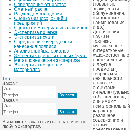
(товарные
Определение отцовства
знаки, знаки
Сметный расчет
обслуживания,
Раздел домовладений
фирменные
Оценка бизнеса, акций и
наименования
предприятий
и др.).
Оценка не материальных активов
Достижения
Экспертиза почерка
науки и
Экспертиза печати
техники,
Определение очередности
музыкальные,
нанесения подписи
литературные,
Анализ стройматериалов
художественные
Экспертиза денег и ценных бумаг
произведения
Металловедческая экспертиза
и другие
Экспертиза веществ и
предметы
материалов
творческой
деятельности
Top
являются
Заказ
×
объектами
интеллектуально
собственности,
Заказ
×
они имеют
нематериальны
характер,
различное
содержание и
Вы можете заказать у нас практически
форму
любую экспертизу
представления.