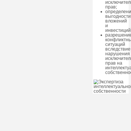
исключите
прав;
определен
выгодности
вложений
и
инвестиций
разрешени
конфликтн
ситуаций
вследствие
нарушения
исключите
прав на
интеллекту
собственно